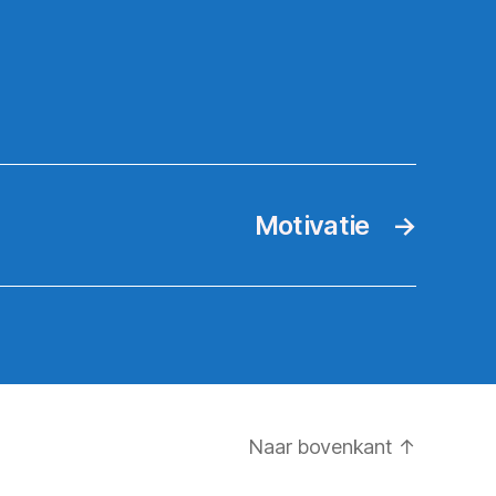
Motivatie
→
Naar bovenkant
↑